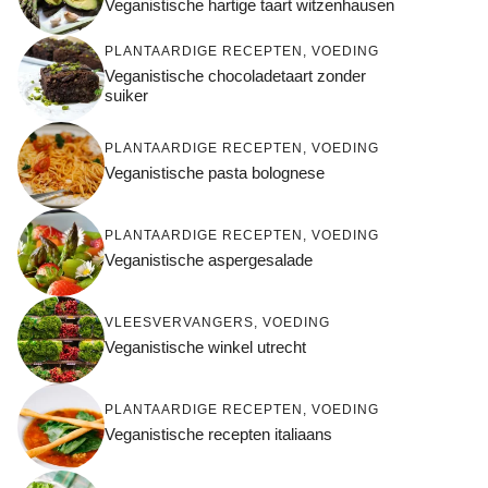
Veganistische hartige taart witzenhausen
PLANTAARDIGE RECEPTEN
,
VOEDING
Veganistische chocoladetaart zonder
suiker
PLANTAARDIGE RECEPTEN
,
VOEDING
Veganistische pasta bolognese
PLANTAARDIGE RECEPTEN
,
VOEDING
Veganistische aspergesalade
VLEESVERVANGERS
,
VOEDING
Veganistische winkel utrecht
PLANTAARDIGE RECEPTEN
,
VOEDING
Veganistische recepten italiaans