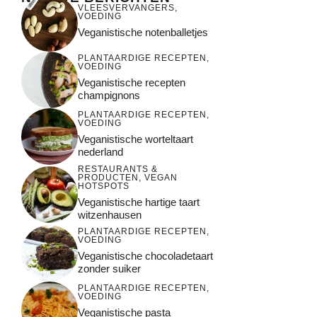
VLEESVERVANGERS
,
VOEDING
Veganistische notenballetjes
PLANTAARDIGE RECEPTEN
,
VOEDING
Veganistische recepten
champignons
PLANTAARDIGE RECEPTEN
,
VOEDING
Veganistische worteltaart
nederland
RESTAURANTS &
PRODUCTEN
,
VEGAN
HOTSPOTS
Veganistische hartige taart
witzenhausen
PLANTAARDIGE RECEPTEN
,
VOEDING
Veganistische chocoladetaart
zonder suiker
PLANTAARDIGE RECEPTEN
,
VOEDING
Veganistische pasta