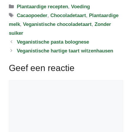
Categorieën
Plantaardige recepten
,
Voeding
Tags
Cacaopoeder
,
Chocoladetaart
,
Plantaardige
melk
,
Veganistische chocoladetaart
,
Zonder
suiker
Veganistische pasta bolognese
Veganistische hartige taart witzenhausen
Geef een reactie
Reactie