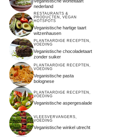
Veganistische worteltaart
nederland
RESTAURANTS &
PRODUCTEN
,
VEGAN
HOTSPOTS
Veganistische hartige taart
witzenhausen
PLANTAARDIGE RECEPTEN
,
VOEDING
Veganistische chocoladetaart
zonder suiker
PLANTAARDIGE RECEPTEN
,
VOEDING
Veganistische pasta
bolognese
PLANTAARDIGE RECEPTEN
,
VOEDING
Veganistische aspergesalade
VLEESVERVANGERS
,
VOEDING
Veganistische winkel utrecht