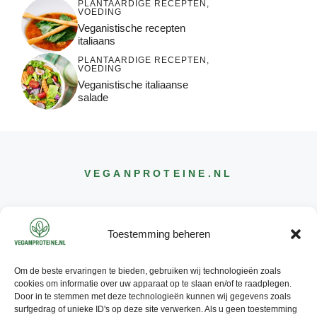
PLANTAARDIGE RECEPTEN
,
VOEDING
Veganistische recepten
italiaans
PLANTAARDIGE RECEPTEN
,
VOEDING
Veganistische italiaanse
salade
VEGANPROTEINE
.NL
Toestemming beheren
Om de beste ervaringen te bieden, gebruiken wij technologieën zoals
CONTACT
cookies om informatie over uw apparaat op te slaan en/of te raadplegen.
INFO@
VEGANPROTEINE
.NL
Door in te stemmen met deze technologieën kunnen wij gegevens zoals
surfgedrag of unieke ID's op deze site verwerken. Als u geen toestemming