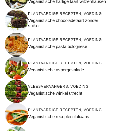
Veganistische hartige taart witzenhausen
PLANTAARDIGE RECEPTEN
,
VOEDING
Veganistische chocoladetaart zonder
suiker
PLANTAARDIGE RECEPTEN
,
VOEDING
Veganistische pasta bolognese
PLANTAARDIGE RECEPTEN
,
VOEDING
Veganistische aspergesalade
VLEESVERVANGERS
,
VOEDING
Veganistische winkel utrecht
PLANTAARDIGE RECEPTEN
,
VOEDING
Veganistische recepten italiaans