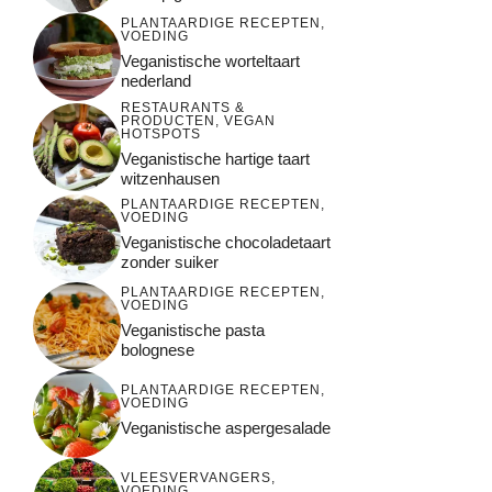
PLANTAARDIGE RECEPTEN
,
VOEDING
Veganistische worteltaart
nederland
RESTAURANTS &
PRODUCTEN
,
VEGAN
HOTSPOTS
Veganistische hartige taart
witzenhausen
PLANTAARDIGE RECEPTEN
,
VOEDING
Veganistische chocoladetaart
zonder suiker
PLANTAARDIGE RECEPTEN
,
VOEDING
Veganistische pasta
bolognese
PLANTAARDIGE RECEPTEN
,
VOEDING
Veganistische aspergesalade
VLEESVERVANGERS
,
VOEDING