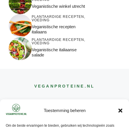
Veganistische winkel utrecht
PLANTAARDIGE RECEPTEN
,
VOEDING
Veganistische recepten
italiaans
PLANTAARDIGE RECEPTEN
,
VOEDING
Veganistische italiaanse
salade
VEGANPROTEINE
.NL
Toestemming beheren
Om de beste ervaringen te bieden, gebruiken wij technologieën zoals
CONTACT