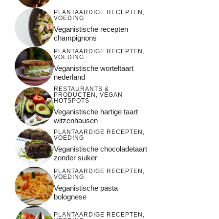
PLANTAARDIGE RECEPTEN
,
VOEDING
Veganistische recepten
champignons
PLANTAARDIGE RECEPTEN
,
VOEDING
Veganistische worteltaart
nederland
RESTAURANTS &
PRODUCTEN
,
VEGAN
HOTSPOTS
Veganistische hartige taart
witzenhausen
PLANTAARDIGE RECEPTEN
,
VOEDING
Veganistische chocoladetaart
zonder suiker
PLANTAARDIGE RECEPTEN
,
VOEDING
Veganistische pasta
bolognese
PLANTAARDIGE RECEPTEN
,