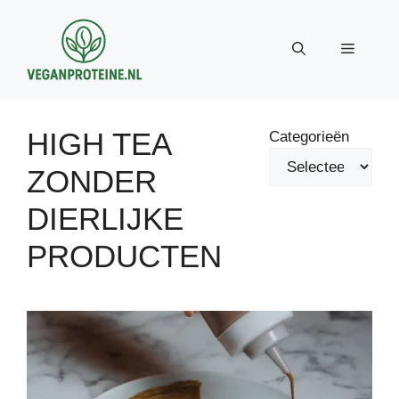
Ga
naar
Menu
de
inhoud
HIGH TEA
Categorieën
ZONDER
DIERLIJKE
PRODUCTEN