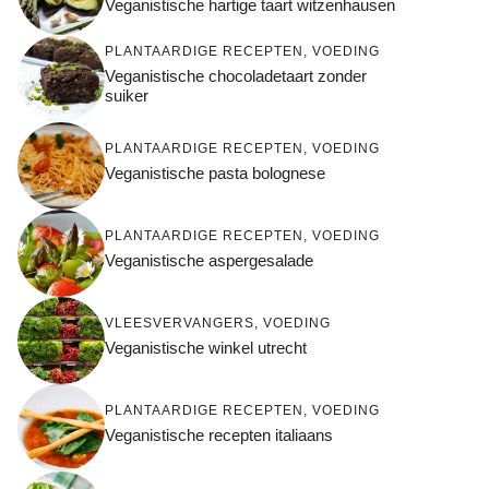
Veganistische hartige taart witzenhausen
PLANTAARDIGE RECEPTEN
,
VOEDING
Veganistische chocoladetaart zonder
suiker
PLANTAARDIGE RECEPTEN
,
VOEDING
Veganistische pasta bolognese
PLANTAARDIGE RECEPTEN
,
VOEDING
Veganistische aspergesalade
VLEESVERVANGERS
,
VOEDING
Veganistische winkel utrecht
PLANTAARDIGE RECEPTEN
,
VOEDING
Veganistische recepten italiaans