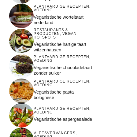
PLANTAARDIGE RECEPTEN
,
VOEDING
Veganistische worteltaart
nederland
RESTAURANTS &
PRODUCTEN
,
VEGAN
HOTSPOTS
Veganistische hartige taart
witzenhausen
PLANTAARDIGE RECEPTEN
,
VOEDING
Veganistische chocoladetaart
zonder suiker
PLANTAARDIGE RECEPTEN
,
VOEDING
Veganistische pasta
bolognese
PLANTAARDIGE RECEPTEN
,
VOEDING
Veganistische aspergesalade
VLEESVERVANGERS
,
VOEDING