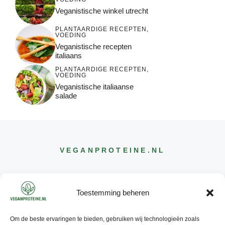
Veganistische winkel utrecht
PLANTAARDIGE RECEPTEN
,
VOEDING
Veganistische recepten
italiaans
PLANTAARDIGE RECEPTEN
,
VOEDING
Veganistische italiaanse
salade
VEGANPROTEINE
.NL
Toestemming beheren
Om de beste ervaringen te bieden, gebruiken wij technologieën zoals
CONTACT