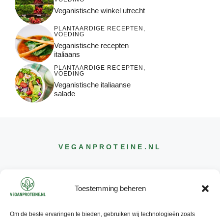
Veganistische winkel utrecht
PLANTAARDIGE RECEPTEN
,
VOEDING
Veganistische recepten
italiaans
PLANTAARDIGE RECEPTEN
,
VOEDING
Veganistische italiaanse
salade
VEGANPROTEINE
.NL
Toestemming beheren
Om de beste ervaringen te bieden, gebruiken wij technologieën zoals
CONTACT