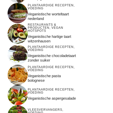
PLANTAARDIGE RECEPTEN
,
VOEDING
Veganistische worteltaart
nederland
RESTAURANTS &
PRODUCTEN
,
VEGAN
HOTSPOTS
Veganistische hartige taart
witzenhausen
PLANTAARDIGE RECEPTEN
,
VOEDING
Veganistische chocoladetaart
zonder suiker
PLANTAARDIGE RECEPTEN
,
VOEDING
Veganistische pasta
bolognese
PLANTAARDIGE RECEPTEN
,
VOEDING
Veganistische aspergesalade
VLEESVERVANGERS
,
VOEDING