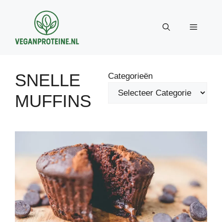
Ga
naar
Menu
de
inhoud
SNELLE
Categorieën
MUFFINS