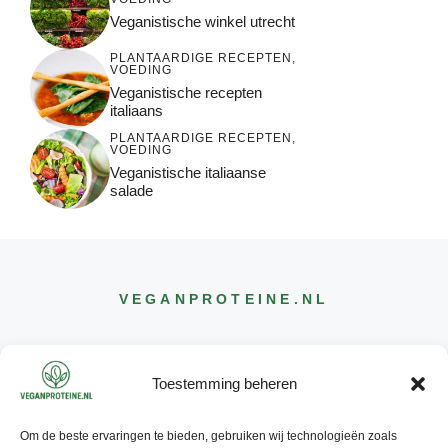
Veganistische winkel utrecht
PLANTAARDIGE RECEPTEN
,
VOEDING
Veganistische recepten
italiaans
PLANTAARDIGE RECEPTEN
,
VOEDING
Veganistische italiaanse
salade
VEGANPROTEINE
.NL
Toestemming beheren
Om de beste ervaringen te bieden, gebruiken wij technologieën zoals
CONTACT