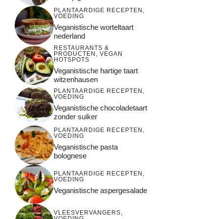
PLANTAARDIGE RECEPTEN
,
VOEDING
Veganistische worteltaart
nederland
RESTAURANTS &
PRODUCTEN
,
VEGAN
HOTSPOTS
Veganistische hartige taart
witzenhausen
PLANTAARDIGE RECEPTEN
,
VOEDING
Veganistische chocoladetaart
zonder suiker
PLANTAARDIGE RECEPTEN
,
VOEDING
Veganistische pasta
bolognese
PLANTAARDIGE RECEPTEN
,
VOEDING
Veganistische aspergesalade
VLEESVERVANGERS
,
VOEDING