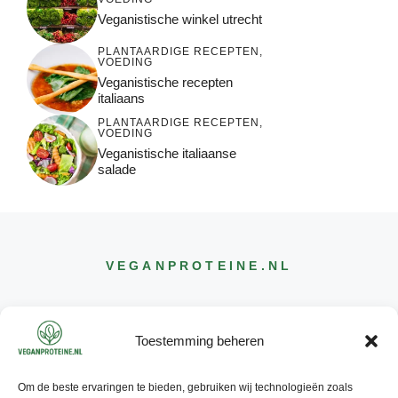
Veganistische winkel utrecht
PLANTAARDIGE RECEPTEN
,
VOEDING
Veganistische recepten
italiaans
PLANTAARDIGE RECEPTEN
,
VOEDING
Veganistische italiaanse
salade
VEGANPROTEINE
.NL
Toestemming beheren
Om de beste ervaringen te bieden, gebruiken wij technologieën zoals
CONTACT