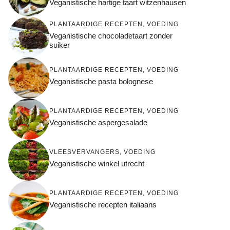
Veganistische hartige taart witzenhausen
PLANTAARDIGE RECEPTEN
,
VOEDING
Veganistische chocoladetaart zonder
suiker
PLANTAARDIGE RECEPTEN
,
VOEDING
Veganistische pasta bolognese
PLANTAARDIGE RECEPTEN
,
VOEDING
Veganistische aspergesalade
VLEESVERVANGERS
,
VOEDING
Veganistische winkel utrecht
PLANTAARDIGE RECEPTEN
,
VOEDING
Veganistische recepten italiaans