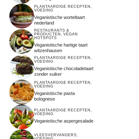
PLANTAARDIGE RECEPTEN
,
VOEDING
Veganistische worteltaart
nederland
RESTAURANTS &
PRODUCTEN
,
VEGAN
HOTSPOTS
Veganistische hartige taart
witzenhausen
PLANTAARDIGE RECEPTEN
,
VOEDING
Veganistische chocoladetaart
zonder suiker
PLANTAARDIGE RECEPTEN
,
VOEDING
Veganistische pasta
bolognese
PLANTAARDIGE RECEPTEN
,
VOEDING
Veganistische aspergesalade
VLEESVERVANGERS
,
VOEDING