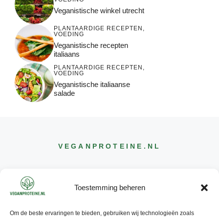
Veganistische winkel utrecht
PLANTAARDIGE RECEPTEN
,
VOEDING
Veganistische recepten
italiaans
PLANTAARDIGE RECEPTEN
,
VOEDING
Veganistische italiaanse
salade
VEGANPROTEINE
.NL
Toestemming beheren
Om de beste ervaringen te bieden, gebruiken wij technologieën zoals
CONTACT