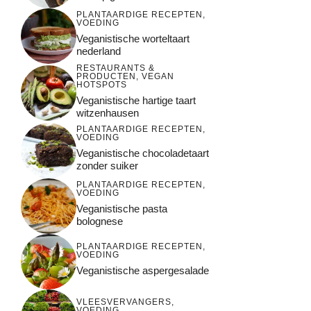
PLANTAARDIGE RECEPTEN
,
VOEDING
Veganistische worteltaart
nederland
RESTAURANTS &
PRODUCTEN
,
VEGAN
HOTSPOTS
Veganistische hartige taart
witzenhausen
PLANTAARDIGE RECEPTEN
,
VOEDING
Veganistische chocoladetaart
zonder suiker
PLANTAARDIGE RECEPTEN
,
VOEDING
Veganistische pasta
bolognese
PLANTAARDIGE RECEPTEN
,
VOEDING
Veganistische aspergesalade
VLEESVERVANGERS
,
VOEDING