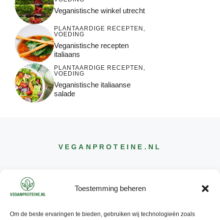
Veganistische winkel utrecht
PLANTAARDIGE RECEPTEN
,
VOEDING
Veganistische recepten
italiaans
PLANTAARDIGE RECEPTEN
,
VOEDING
Veganistische italiaanse
salade
VEGANPROTEINE
.NL
Toestemming beheren
Om de beste ervaringen te bieden, gebruiken wij technologieën zoals
CONTACT