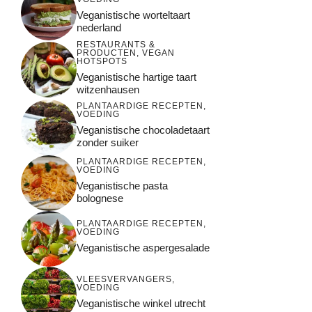
Veganistische worteltaart
nederland
RESTAURANTS &
PRODUCTEN
,
VEGAN
HOTSPOTS
Veganistische hartige taart
witzenhausen
PLANTAARDIGE RECEPTEN
,
VOEDING
Veganistische chocoladetaart
zonder suiker
PLANTAARDIGE RECEPTEN
,
VOEDING
Veganistische pasta
bolognese
PLANTAARDIGE RECEPTEN
,
VOEDING
Veganistische aspergesalade
VLEESVERVANGERS
,
VOEDING
Veganistische winkel utrecht