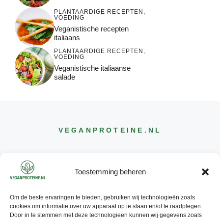
PLANTAARDIGE RECEPTEN
,
VOEDING
Veganistische recepten
italiaans
PLANTAARDIGE RECEPTEN
,
VOEDING
Veganistische italiaanse
salade
VEGANPROTEINE
.NL
Toestemming beheren
Om de beste ervaringen te bieden, gebruiken wij technologieën zoals
CONTACT
cookies om informatie over uw apparaat op te slaan en/of te raadplegen.
INFO@
VEGANPROTEINE
.NL
Door in te stemmen met deze technologieën kunnen wij gegevens zoals