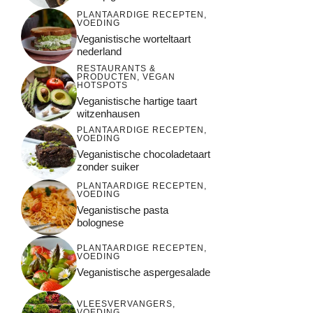
PLANTAARDIGE RECEPTEN
,
VOEDING
Veganistische worteltaart
nederland
RESTAURANTS &
PRODUCTEN
,
VEGAN
HOTSPOTS
Veganistische hartige taart
witzenhausen
PLANTAARDIGE RECEPTEN
,
VOEDING
Veganistische chocoladetaart
zonder suiker
PLANTAARDIGE RECEPTEN
,
VOEDING
Veganistische pasta
bolognese
PLANTAARDIGE RECEPTEN
,
VOEDING
Veganistische aspergesalade
VLEESVERVANGERS
,
VOEDING