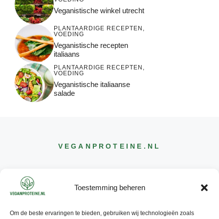
Veganistische winkel utrecht
PLANTAARDIGE RECEPTEN
,
VOEDING
Veganistische recepten
italiaans
PLANTAARDIGE RECEPTEN
,
VOEDING
Veganistische italiaanse
salade
VEGANPROTEINE
.NL
Toestemming beheren
Om de beste ervaringen te bieden, gebruiken wij technologieën zoals
CONTACT