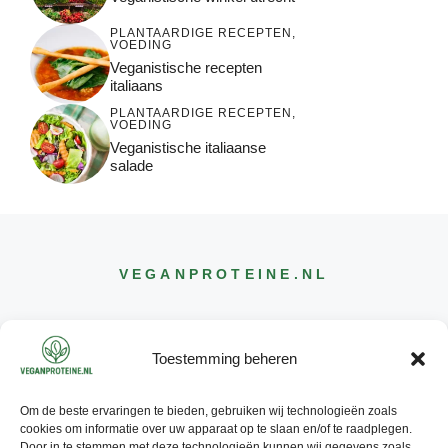
PLANTAARDIGE RECEPTEN
,
VOEDING
Veganistische recepten
italiaans
PLANTAARDIGE RECEPTEN
,
VOEDING
Veganistische italiaanse
salade
VEGANPROTEINE
.NL
Toestemming beheren
Om de beste ervaringen te bieden, gebruiken wij technologieën zoals
CONTACT
cookies om informatie over uw apparaat op te slaan en/of te raadplegen.
INFO@
VEGANPROTEINE
.NL
Door in te stemmen met deze technologieën kunnen wij gegevens zoals