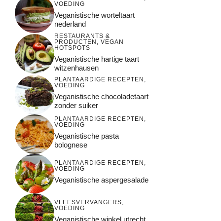
VOEDING
Veganistische worteltaart
nederland
RESTAURANTS &
PRODUCTEN
,
VEGAN
HOTSPOTS
Veganistische hartige taart
witzenhausen
PLANTAARDIGE RECEPTEN
,
VOEDING
Veganistische chocoladetaart
zonder suiker
PLANTAARDIGE RECEPTEN
,
VOEDING
Veganistische pasta
bolognese
PLANTAARDIGE RECEPTEN
,
VOEDING
Veganistische aspergesalade
VLEESVERVANGERS
,
VOEDING
Veganistische winkel utrecht