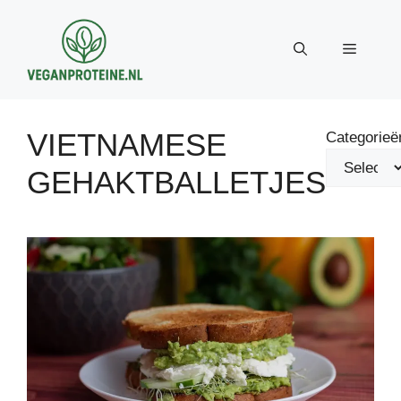
Ga
naar
Menu
de
inhoud
VIETNAMESE
Categorieë
GEHAKTBALLETJES