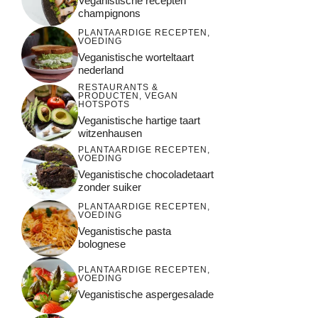
Veganistische recepten
champignons
PLANTAARDIGE RECEPTEN
,
VOEDING
Veganistische worteltaart
nederland
RESTAURANTS &
PRODUCTEN
,
VEGAN
HOTSPOTS
Veganistische hartige taart
witzenhausen
PLANTAARDIGE RECEPTEN
,
VOEDING
Veganistische chocoladetaart
zonder suiker
PLANTAARDIGE RECEPTEN
,
VOEDING
Veganistische pasta
bolognese
PLANTAARDIGE RECEPTEN
,
VOEDING
Veganistische aspergesalade