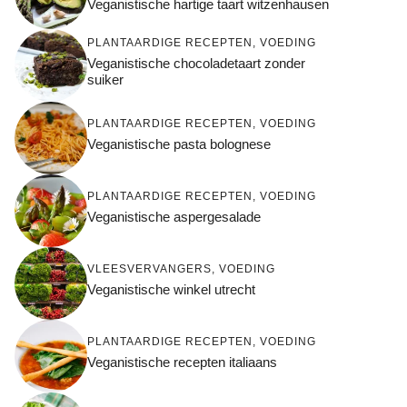
Veganistische hartige taart witzenhausen
PLANTAARDIGE RECEPTEN
,
VOEDING
Veganistische chocoladetaart zonder
suiker
PLANTAARDIGE RECEPTEN
,
VOEDING
Veganistische pasta bolognese
PLANTAARDIGE RECEPTEN
,
VOEDING
Veganistische aspergesalade
VLEESVERVANGERS
,
VOEDING
Veganistische winkel utrecht
PLANTAARDIGE RECEPTEN
,
VOEDING
Veganistische recepten italiaans