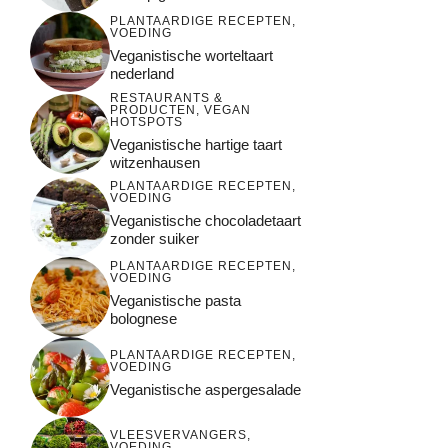
PLANTAARDIGE RECEPTEN
,
VOEDING
Veganistische worteltaart
nederland
RESTAURANTS &
PRODUCTEN
,
VEGAN
HOTSPOTS
Veganistische hartige taart
witzenhausen
PLANTAARDIGE RECEPTEN
,
VOEDING
Veganistische chocoladetaart
zonder suiker
PLANTAARDIGE RECEPTEN
,
VOEDING
Veganistische pasta
bolognese
PLANTAARDIGE RECEPTEN
,
VOEDING
Veganistische aspergesalade
VLEESVERVANGERS
,
VOEDING