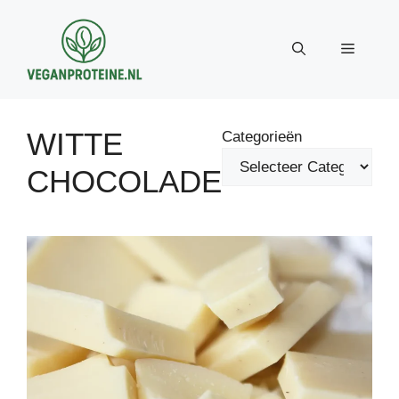
Ga
naar
Menu
de
inhoud
WITTE
Categorieën
CHOCOLADE