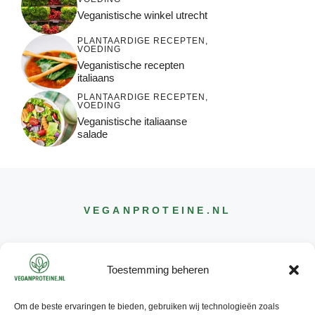
Veganistische winkel utrecht
PLANTAARDIGE RECEPTEN
,
VOEDING
Veganistische recepten
italiaans
PLANTAARDIGE RECEPTEN
,
VOEDING
Veganistische italiaanse
salade
VEGANPROTEINE
.NL
Toestemming beheren
Om de beste ervaringen te bieden, gebruiken wij technologieën zoals
CONTACT