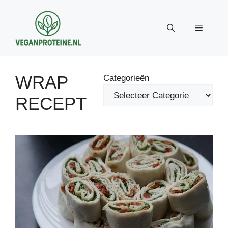
Ga
naar
Menu
de
inhoud
WRAP
Categorieën
RECEPT