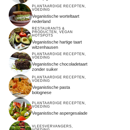
PLANTAARDIGE RECEPTEN
,
VOEDING
Veganistische worteltaart
nederland
RESTAURANTS &
PRODUCTEN
,
VEGAN
HOTSPOTS
Veganistische hartige taart
witzenhausen
PLANTAARDIGE RECEPTEN
,
VOEDING
Veganistische chocoladetaart
zonder suiker
PLANTAARDIGE RECEPTEN
,
VOEDING
Veganistische pasta
bolognese
PLANTAARDIGE RECEPTEN
,
VOEDING
Veganistische aspergesalade
VLEESVERVANGERS
,
VOEDING