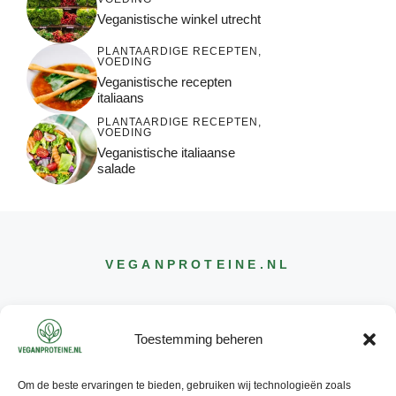
Veganistische winkel utrecht
PLANTAARDIGE RECEPTEN
,
VOEDING
Veganistische recepten
italiaans
PLANTAARDIGE RECEPTEN
,
VOEDING
Veganistische italiaanse
salade
VEGANPROTEINE
.NL
Toestemming beheren
Om de beste ervaringen te bieden, gebruiken wij technologieën zoals
CONTACT