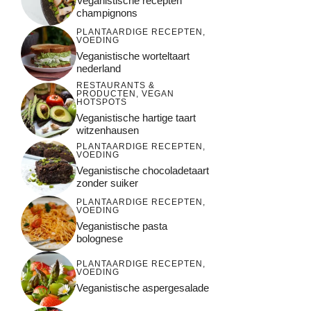
Veganistische recepten
champignons
PLANTAARDIGE RECEPTEN
,
VOEDING
Veganistische worteltaart
nederland
RESTAURANTS &
PRODUCTEN
,
VEGAN
HOTSPOTS
Veganistische hartige taart
witzenhausen
PLANTAARDIGE RECEPTEN
,
VOEDING
Veganistische chocoladetaart
zonder suiker
PLANTAARDIGE RECEPTEN
,
VOEDING
Veganistische pasta
bolognese
PLANTAARDIGE RECEPTEN
,
VOEDING
Veganistische aspergesalade