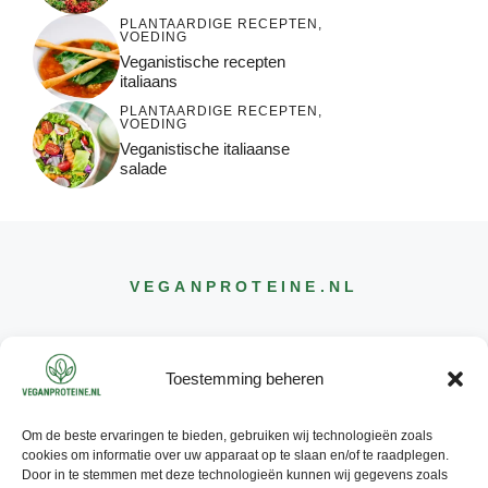
PLANTAARDIGE RECEPTEN
,
VOEDING
Veganistische recepten
italiaans
PLANTAARDIGE RECEPTEN
,
VOEDING
Veganistische italiaanse
salade
VEGANPROTEINE
.NL
Toestemming beheren
Om de beste ervaringen te bieden, gebruiken wij technologieën zoals
CONTACT
cookies om informatie over uw apparaat op te slaan en/of te raadplegen.
INFO@
VEGANPROTEINE
.NL
Door in te stemmen met deze technologieën kunnen wij gegevens zoals