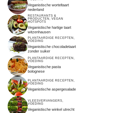
Veganistische worteltaart
nederland
RESTAURANTS &
PRODUCTEN
,
VEGAN
HOTSPOTS
Veganistische hartige taart
witzenhausen
PLANTAARDIGE RECEPTEN
,
VOEDING
Veganistische chocoladetaart
zonder suiker
PLANTAARDIGE RECEPTEN
,
VOEDING
Veganistische pasta
bolognese
PLANTAARDIGE RECEPTEN
,
VOEDING
Veganistische aspergesalade
VLEESVERVANGERS
,
VOEDING
Veganistische winkel utrecht