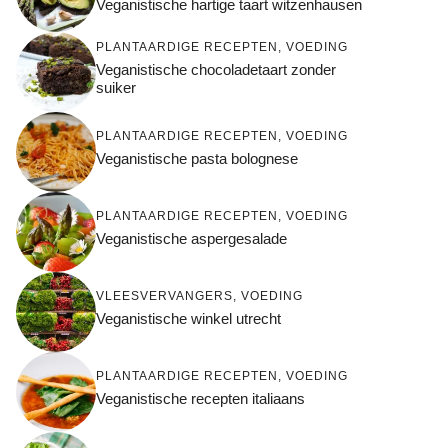
Veganistische hartige taart witzenhausen
PLANTAARDIGE RECEPTEN
,
VOEDING
Veganistische chocoladetaart zonder
suiker
PLANTAARDIGE RECEPTEN
,
VOEDING
Veganistische pasta bolognese
PLANTAARDIGE RECEPTEN
,
VOEDING
Veganistische aspergesalade
VLEESVERVANGERS
,
VOEDING
Veganistische winkel utrecht
PLANTAARDIGE RECEPTEN
,
VOEDING
Veganistische recepten italiaans