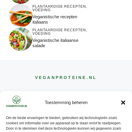
PLANTAARDIGE RECEPTEN
,
VOEDING
Veganistische recepten
italiaans
PLANTAARDIGE RECEPTEN
,
VOEDING
Veganistische italiaanse
salade
VEGANPROTEINE
.NL
Toestemming beheren
Om de beste ervaringen te bieden, gebruiken wij technologieën zoals
CONTACT
cookies om informatie over uw apparaat op te slaan en/of te raadplegen.
INFO@
VEGANPROTEINE
.NL
Door in te stemmen met deze technologieën kunnen wij gegevens zoals