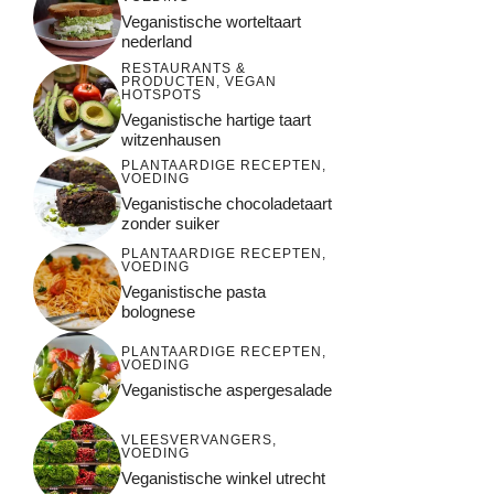
Veganistische worteltaart
nederland
RESTAURANTS &
PRODUCTEN
,
VEGAN
HOTSPOTS
Veganistische hartige taart
witzenhausen
PLANTAARDIGE RECEPTEN
,
VOEDING
Veganistische chocoladetaart
zonder suiker
PLANTAARDIGE RECEPTEN
,
VOEDING
Veganistische pasta
bolognese
PLANTAARDIGE RECEPTEN
,
VOEDING
Veganistische aspergesalade
VLEESVERVANGERS
,
VOEDING
Veganistische winkel utrecht