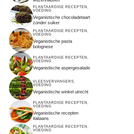
PLANTAARDIGE RECEPTEN
,
VOEDING
Veganistische chocoladetaart
zonder suiker
PLANTAARDIGE RECEPTEN
,
VOEDING
Veganistische pasta
bolognese
PLANTAARDIGE RECEPTEN
,
VOEDING
Veganistische aspergesalade
VLEESVERVANGERS
,
VOEDING
Veganistische winkel utrecht
PLANTAARDIGE RECEPTEN
,
VOEDING
Veganistische recepten
italiaans
PLANTAARDIGE RECEPTEN
,
VOEDING