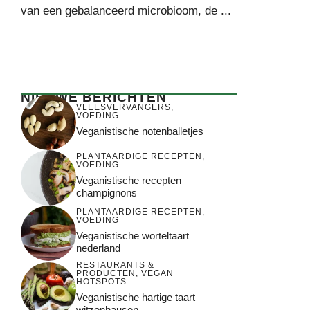
van een gebalanceerd microbioom, de ...
NIEUWE BERICHTEN
VLEESVERVANGERS
,
VOEDING
Veganistische notenballetjes
PLANTAARDIGE RECEPTEN
,
VOEDING
Veganistische recepten
champignons
PLANTAARDIGE RECEPTEN
,
VOEDING
Veganistische worteltaart
nederland
RESTAURANTS &
PRODUCTEN
,
VEGAN
HOTSPOTS
Veganistische hartige taart
witzenhausen