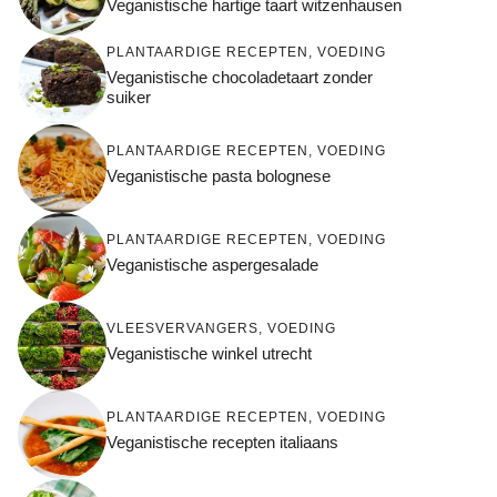
Veganistische hartige taart witzenhausen
PLANTAARDIGE RECEPTEN
,
VOEDING
Veganistische chocoladetaart zonder
suiker
PLANTAARDIGE RECEPTEN
,
VOEDING
Veganistische pasta bolognese
PLANTAARDIGE RECEPTEN
,
VOEDING
Veganistische aspergesalade
VLEESVERVANGERS
,
VOEDING
Veganistische winkel utrecht
PLANTAARDIGE RECEPTEN
,
VOEDING
Veganistische recepten italiaans