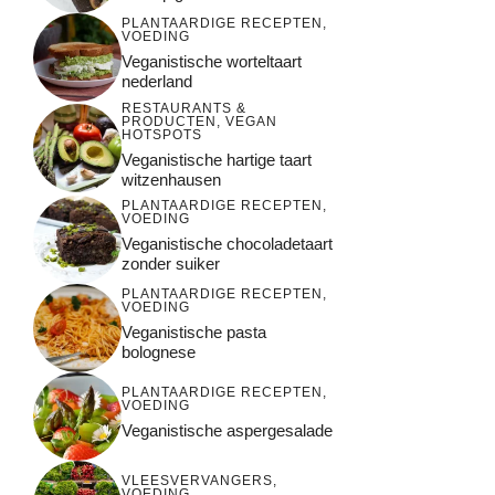
PLANTAARDIGE RECEPTEN
,
VOEDING
Veganistische worteltaart
nederland
RESTAURANTS &
PRODUCTEN
,
VEGAN
HOTSPOTS
Veganistische hartige taart
witzenhausen
PLANTAARDIGE RECEPTEN
,
VOEDING
Veganistische chocoladetaart
zonder suiker
PLANTAARDIGE RECEPTEN
,
VOEDING
Veganistische pasta
bolognese
PLANTAARDIGE RECEPTEN
,
VOEDING
Veganistische aspergesalade
VLEESVERVANGERS
,
VOEDING