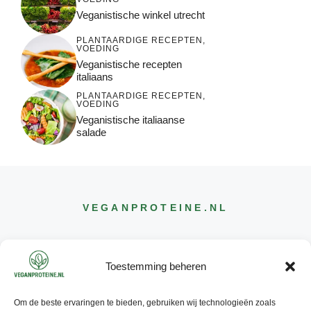
Veganistische winkel utrecht
PLANTAARDIGE RECEPTEN
,
VOEDING
Veganistische recepten
italiaans
PLANTAARDIGE RECEPTEN
,
VOEDING
Veganistische italiaanse
salade
VEGANPROTEINE
.NL
Toestemming beheren
Om de beste ervaringen te bieden, gebruiken wij technologieën zoals
CONTACT