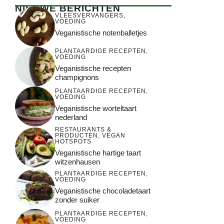
NIEUWE BERICHTEN
VLEESVERVANGERS
,
VOEDING
Veganistische notenballetjes
PLANTAARDIGE RECEPTEN
,
VOEDING
Veganistische recepten
champignons
PLANTAARDIGE RECEPTEN
,
VOEDING
Veganistische worteltaart
nederland
RESTAURANTS &
PRODUCTEN
,
VEGAN
HOTSPOTS
Veganistische hartige taart
witzenhausen
PLANTAARDIGE RECEPTEN
,
VOEDING
Veganistische chocoladetaart
zonder suiker
PLANTAARDIGE RECEPTEN
,
VOEDING