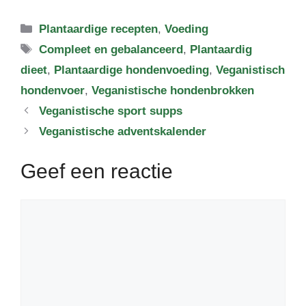
Categorieën
Plantaardige recepten
,
Voeding
Tags
Compleet en gebalanceerd
,
Plantaardig
dieet
,
Plantaardige hondenvoeding
,
Veganistisch
hondenvoer
,
Veganistische hondenbrokken
Veganistische sport supps
Veganistische adventskalender
Geef een reactie
Reactie