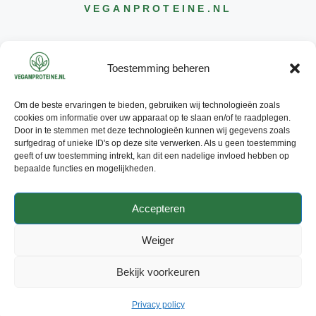
VEGANPROTEINE
.NL
Toestemming beheren
Om de beste ervaringen te bieden, gebruiken wij technologieën zoals
CONTACT
cookies om informatie over uw apparaat op te slaan en/of te raadplegen.
INFO@
VEGANPROTEINE
.NL
Door in te stemmen met deze technologieën kunnen wij gegevens zoals
surfgedrag of unieke ID's op deze site verwerken. Als u geen toestemming
geeft of uw toestemming intrekt, kan dit een nadelige invloed hebben op
bepaalde functies en mogelijkheden.
Accepteren
© 2026 - ALLE RECHTEN
VOORBEHOUDEN
Weiger
PRIVACY POLICY
ADVERTEREN
Bekijk voorkeuren
CONTACT
Privacy policy