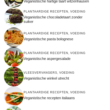
Veganistische hartige taart witzenhausen
PLANTAARDIGE RECEPTEN
,
VOEDING
Veganistische chocoladetaart zonder
suiker
PLANTAARDIGE RECEPTEN
,
VOEDING
Veganistische pasta bolognese
PLANTAARDIGE RECEPTEN
,
VOEDING
Veganistische aspergesalade
VLEESVERVANGERS
,
VOEDING
Veganistische winkel utrecht
PLANTAARDIGE RECEPTEN
,
VOEDING
Veganistische recepten italiaans