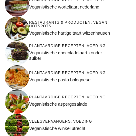
Veganistische worteltaart nederland
RESTAURANTS & PRODUCTEN
,
VEGAN
HOTSPOTS
Veganistische hartige taart witzenhausen
PLANTAARDIGE RECEPTEN
,
VOEDING
Veganistische chocoladetaart zonder
suiker
PLANTAARDIGE RECEPTEN
,
VOEDING
Veganistische pasta bolognese
PLANTAARDIGE RECEPTEN
,
VOEDING
Veganistische aspergesalade
VLEESVERVANGERS
,
VOEDING
Veganistische winkel utrecht