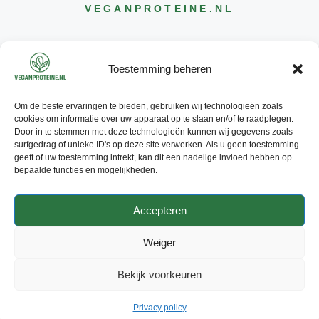
VEGANPROTEINE
.NL
Toestemming beheren
Om de beste ervaringen te bieden, gebruiken wij technologieën zoals
CONTACT
cookies om informatie over uw apparaat op te slaan en/of te raadplegen.
INFO@
VEGANPROTEINE
.NL
Door in te stemmen met deze technologieën kunnen wij gegevens zoals
surfgedrag of unieke ID's op deze site verwerken. Als u geen toestemming
geeft of uw toestemming intrekt, kan dit een nadelige invloed hebben op
bepaalde functies en mogelijkheden.
Accepteren
© 2026 - ALLE RECHTEN
VOORBEHOUDEN
Weiger
PRIVACY POLICY
ADVERTEREN
Bekijk voorkeuren
CONTACT
Privacy policy