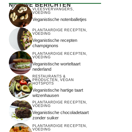
NIEUWE BERICHTEN
VLEESVERVANGERS
,
VOEDING
Veganistische notenballetjes
PLANTAARDIGE RECEPTEN
,
VOEDING
Veganistische recepten
champignons
PLANTAARDIGE RECEPTEN
,
VOEDING
Veganistische worteltaart
nederland
RESTAURANTS &
PRODUCTEN
,
VEGAN
HOTSPOTS
Veganistische hartige taart
witzenhausen
PLANTAARDIGE RECEPTEN
,
VOEDING
Veganistische chocoladetaart
zonder suiker
PLANTAARDIGE RECEPTEN
,
VOEDING