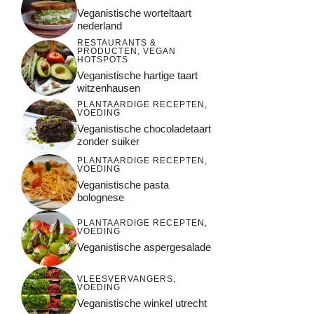
Veganistische worteltaart
nederland
RESTAURANTS &
PRODUCTEN
,
VEGAN
HOTSPOTS
Veganistische hartige taart
witzenhausen
PLANTAARDIGE RECEPTEN
,
VOEDING
Veganistische chocoladetaart
zonder suiker
PLANTAARDIGE RECEPTEN
,
VOEDING
Veganistische pasta
bolognese
PLANTAARDIGE RECEPTEN
,
VOEDING
Veganistische aspergesalade
VLEESVERVANGERS
,
VOEDING
Veganistische winkel utrecht