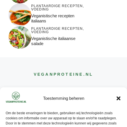
PLANTAARDIGE RECEPTEN
,
VOEDING
Veganistische recepten
italiaans
PLANTAARDIGE RECEPTEN
,
VOEDING
Veganistische italiaanse
salade
VEGANPROTEINE
.NL
Toestemming beheren
Om de beste ervaringen te bieden, gebruiken wij technologieën zoals
CONTACT
cookies om informatie over uw apparaat op te slaan en/of te raadplegen.
INFO@
VEGANPROTEINE
.NL
Door in te stemmen met deze technologieën kunnen wij gegevens zoals