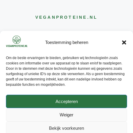
VEGANPROTEINE
.NL
Toestemming beheren
Om de beste ervaringen te bieden, gebruiken wij technologieën zoals
CONTACT
cookies om informatie over uw apparaat op te slaan en/of te raadplegen.
INFO@
VEGANPROTEINE
.NL
Door in te stemmen met deze technologieën kunnen wij gegevens zoals
surfgedrag of unieke ID's op deze site verwerken. Als u geen toestemming
geeft of uw toestemming intrekt, kan dit een nadelige invloed hebben op
bepaalde functies en mogelijkheden.
Accepteren
© 2026 - ALLE RECHTEN
VOORBEHOUDEN
Weiger
PRIVACY POLICY
ADVERTEREN
Bekijk voorkeuren
CONTACT