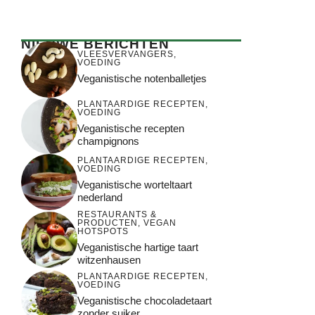
NIEUWE BERICHTEN
VLEESVERVANGERS
,
VOEDING
Veganistische notenballetjes
PLANTAARDIGE RECEPTEN
,
VOEDING
Veganistische recepten
champignons
PLANTAARDIGE RECEPTEN
,
VOEDING
Veganistische worteltaart
nederland
RESTAURANTS &
PRODUCTEN
,
VEGAN
HOTSPOTS
Veganistische hartige taart
witzenhausen
PLANTAARDIGE RECEPTEN
,
VOEDING
Veganistische chocoladetaart
zonder suiker