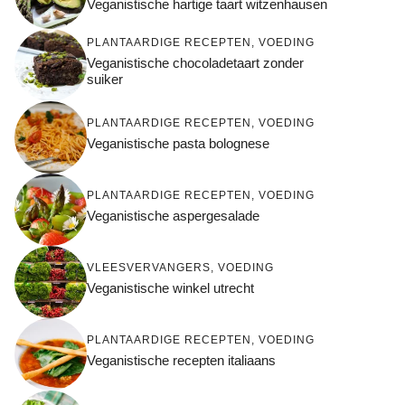
Veganistische hartige taart witzenhausen
PLANTAARDIGE RECEPTEN
,
VOEDING
Veganistische chocoladetaart zonder
suiker
PLANTAARDIGE RECEPTEN
,
VOEDING
Veganistische pasta bolognese
PLANTAARDIGE RECEPTEN
,
VOEDING
Veganistische aspergesalade
VLEESVERVANGERS
,
VOEDING
Veganistische winkel utrecht
PLANTAARDIGE RECEPTEN
,
VOEDING
Veganistische recepten italiaans