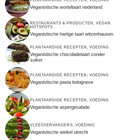
Veganistische worteltaart nederland
RESTAURANTS & PRODUCTEN
,
VEGAN
HOTSPOTS
Veganistische hartige taart witzenhausen
PLANTAARDIGE RECEPTEN
,
VOEDING
Veganistische chocoladetaart zonder
suiker
PLANTAARDIGE RECEPTEN
,
VOEDING
Veganistische pasta bolognese
PLANTAARDIGE RECEPTEN
,
VOEDING
Veganistische aspergesalade
VLEESVERVANGERS
,
VOEDING
Veganistische winkel utrecht