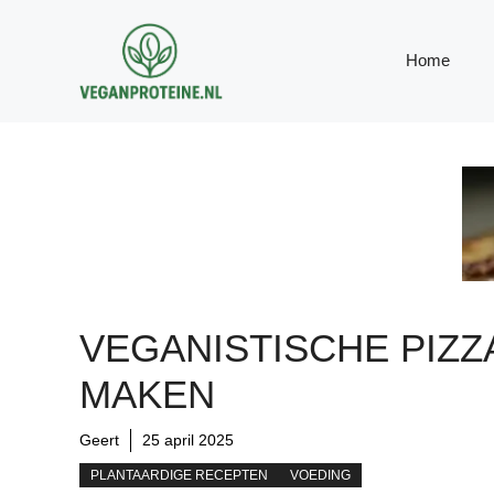
Ga
naar
Home
de
inhoud
VEGANISTISCHE PIZZ
MAKEN
Geert
25 april 2025
PLANTAARDIGE RECEPTEN
VOEDING