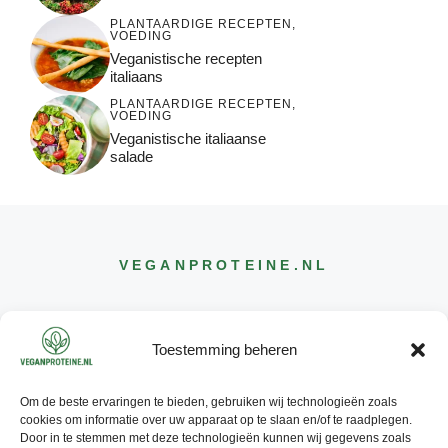
PLANTAARDIGE RECEPTEN
,
VOEDING
Veganistische recepten
italiaans
PLANTAARDIGE RECEPTEN
,
VOEDING
Veganistische italiaanse
salade
VEGANPROTEINE
.NL
Toestemming beheren
Om de beste ervaringen te bieden, gebruiken wij technologieën zoals
CONTACT
cookies om informatie over uw apparaat op te slaan en/of te raadplegen.
INFO@
VEGANPROTEINE
.NL
Door in te stemmen met deze technologieën kunnen wij gegevens zoals