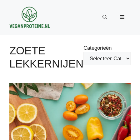
Ga
naar
Menu
de
inhoud
ZOETE
Categorieën
LEKKERNIJEN