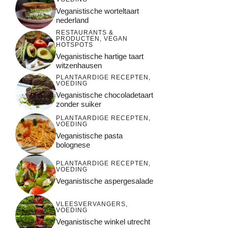
Veganistische worteltaart
nederland
RESTAURANTS &
PRODUCTEN
,
VEGAN
HOTSPOTS
Veganistische hartige taart
witzenhausen
PLANTAARDIGE RECEPTEN
,
VOEDING
Veganistische chocoladetaart
zonder suiker
PLANTAARDIGE RECEPTEN
,
VOEDING
Veganistische pasta
bolognese
PLANTAARDIGE RECEPTEN
,
VOEDING
Veganistische aspergesalade
VLEESVERVANGERS
,
VOEDING
Veganistische winkel utrecht