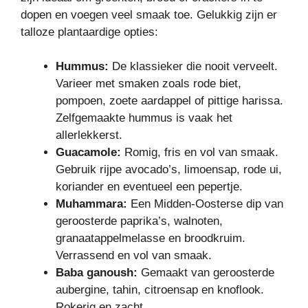
dopen en voegen veel smaak toe. Gelukkig zijn er
talloze plantaardige opties:
Hummus:
De klassieker die nooit verveelt.
Varieer met smaken zoals rode biet,
pompoen, zoete aardappel of pittige harissa.
Zelfgemaakte hummus is vaak het
allerlekkerst.
Guacamole:
Romig, fris en vol van smaak.
Gebruik rijpe avocado’s, limoensap, rode ui,
koriander en eventueel een pepertje.
Muhammara:
Een Midden-Oosterse dip van
geroosterde paprika’s, walnoten,
granaatappelmelasse en broodkruim.
Verrassend en vol van smaak.
Baba ganoush:
Gemaakt van geroosterde
aubergine, tahin, citroensap en knoflook.
Rokerig en zacht.