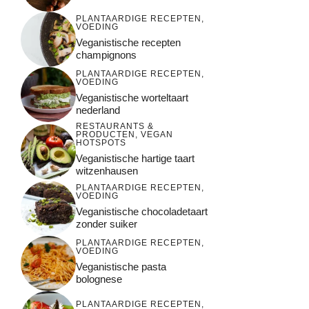
PLANTAARDIGE RECEPTEN
,
VOEDING
Veganistische recepten
champignons
PLANTAARDIGE RECEPTEN
,
VOEDING
Veganistische worteltaart
nederland
RESTAURANTS &
PRODUCTEN
,
VEGAN
HOTSPOTS
Veganistische hartige taart
witzenhausen
PLANTAARDIGE RECEPTEN
,
VOEDING
Veganistische chocoladetaart
zonder suiker
PLANTAARDIGE RECEPTEN
,
VOEDING
Veganistische pasta
bolognese
PLANTAARDIGE RECEPTEN
,