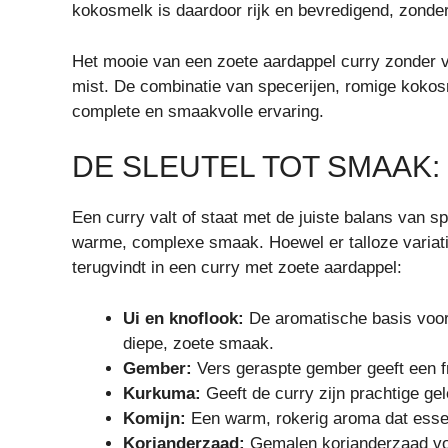
kokosmelk is daardoor rijk en bevredigend, zonder 
Het mooie van een zoete aardappel curry zonder vl
mist. De combinatie van specerijen, romige kokos
complete en smaakvolle ervaring.
DE SLEUTEL TOT SMAAK:
Een curry valt of staat met de juiste balans van 
warme, complexe smaak. Hoewel er talloze variatie
terugvindt in een curry met zoete aardappel:
Ui en knoflook:
De aromatische basis voor 
diepe, zoete smaak.
Gember:
Vers geraspte gember geeft een fri
Kurkuma:
Geeft de curry zijn prachtige ge
Komijn:
Een warm, rokerig aroma dat essent
Korianderzaad:
Gemalen korianderzaad voeg