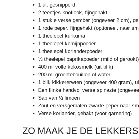
1 ui, gesnipperd
2 teentjes knoflook, fijngehakt
1 stukje verse gember (ongeveer 2 cm), ge
1 rode peper, fijngehakt (optioneel, naar s
1 theelepel kurkuma
1 theelepel komijnpoeder
1 theelepel korianderpoeder
½ theelepel paprikapoeder (mild of gerookt)
400 ml volle kokosmelk (uit blik)
200 ml groentebouillon of water
1 blik kikkererwten (ongeveer 400 gram), u
Een flinke handvol verse spinazie (ongeve
Sap van ½ limoen
Zout en versgemalen zwarte peper naar s
Verse koriander, gehakt (voor garnering)
ZO MAAK JE DE LEKKER