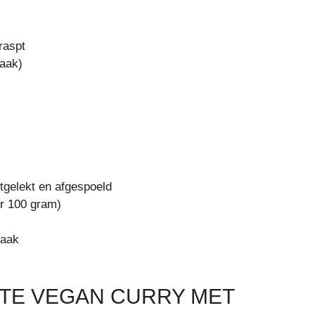
raspt
maak)
itgelekt en afgespoeld
er 100 gram)
maak
STE VEGAN CURRY MET