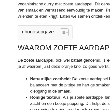
veganistische curry met zoete aardappel. Dit gere
van smaak en verrassend eenvoudig te maken. Per
vrienden te eten krijgt. Laten we samen ontdekken h
Inhoudsopgave
WAAROM ZOETE AARDAPP
De zoete aardappel, ook wel bataat genoemd, is e
je af waarom juist deze oranje knol zo goed werkt.
Natuurlijke zoetheid:
De zoete aardappel b
balanceert met de pittige en hartige smake
diepgang in de smaak.
Romige textuur:
Als je zoete aardappel lan
zacht en een beetje papperig. Dit helpt de 
een romige textuur, zonder extra room te g