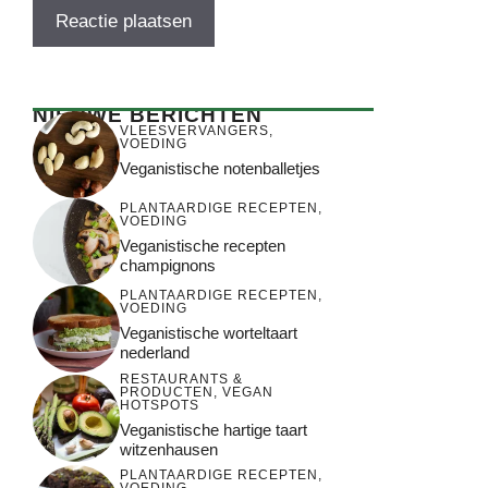
NIEUWE BERICHTEN
VLEESVERVANGERS
,
VOEDING
Veganistische notenballetjes
PLANTAARDIGE RECEPTEN
,
VOEDING
Veganistische recepten
champignons
PLANTAARDIGE RECEPTEN
,
VOEDING
Veganistische worteltaart
nederland
RESTAURANTS &
PRODUCTEN
,
VEGAN
HOTSPOTS
Veganistische hartige taart
witzenhausen
PLANTAARDIGE RECEPTEN
,