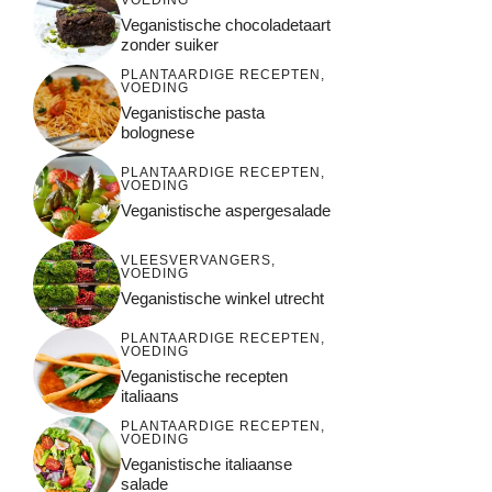
VOEDING
Veganistische chocoladetaart
zonder suiker
PLANTAARDIGE RECEPTEN
,
VOEDING
Veganistische pasta
bolognese
PLANTAARDIGE RECEPTEN
,
VOEDING
Veganistische aspergesalade
VLEESVERVANGERS
,
VOEDING
Veganistische winkel utrecht
PLANTAARDIGE RECEPTEN
,
VOEDING
Veganistische recepten
italiaans
PLANTAARDIGE RECEPTEN
,
VOEDING
Veganistische italiaanse
salade