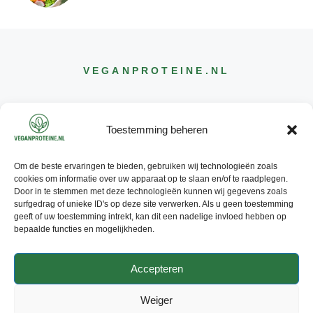
VEGANPROTEINE
.NL
Toestemming beheren
Om de beste ervaringen te bieden, gebruiken wij technologieën zoals
CONTACT
cookies om informatie over uw apparaat op te slaan en/of te raadplegen.
INFO@
VEGANPROTEINE
.NL
Door in te stemmen met deze technologieën kunnen wij gegevens zoals
surfgedrag of unieke ID's op deze site verwerken. Als u geen toestemming
geeft of uw toestemming intrekt, kan dit een nadelige invloed hebben op
bepaalde functies en mogelijkheden.
Accepteren
© 2026 - ALLE RECHTEN
VOORBEHOUDEN
Weiger
PRIVACY POLICY