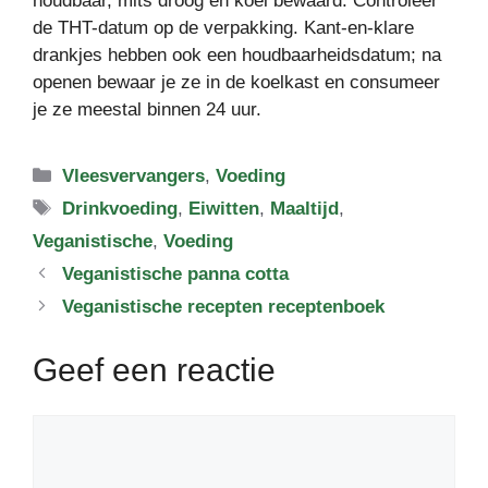
houdbaar, mits droog en koel bewaard. Controleer
de THT-datum op de verpakking. Kant-en-klare
drankjes hebben ook een houdbaarheidsdatum; na
openen bewaar je ze in de koelkast en consumeer
je ze meestal binnen 24 uur.
Categorieën
Vleesvervangers
,
Voeding
Tags
Drinkvoeding
,
Eiwitten
,
Maaltijd
,
Veganistische
,
Voeding
Veganistische panna cotta
Veganistische recepten receptenboek
Geef een reactie
Reactie