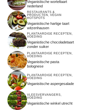
Veganistische worteltaart
nederland
RESTAURANTS &
PRODUCTEN
,
VEGAN
HOTSPOTS
Veganistische hartige taart
witzenhausen
PLANTAARDIGE RECEPTEN
,
VOEDING
Veganistische chocoladetaart
zonder suiker
PLANTAARDIGE RECEPTEN
,
VOEDING
Veganistische pasta
bolognese
PLANTAARDIGE RECEPTEN
,
VOEDING
Veganistische aspergesalade
VLEESVERVANGERS
,
VOEDING
Veganistische winkel utrecht