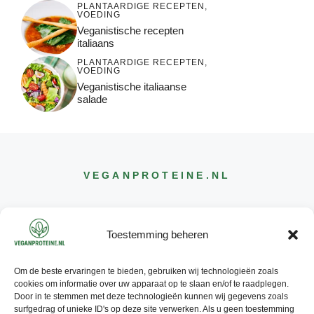
PLANTAARDIGE RECEPTEN
,
VOEDING
Veganistische recepten
italiaans
PLANTAARDIGE RECEPTEN
,
VOEDING
Veganistische italiaanse
salade
VEGANPROTEINE
.NL
Toestemming beheren
Om de beste ervaringen te bieden, gebruiken wij technologieën zoals
CONTACT
cookies om informatie over uw apparaat op te slaan en/of te raadplegen.
INFO@
VEGANPROTEINE
.NL
Door in te stemmen met deze technologieën kunnen wij gegevens zoals
surfgedrag of unieke ID's op deze site verwerken. Als u geen toestemming