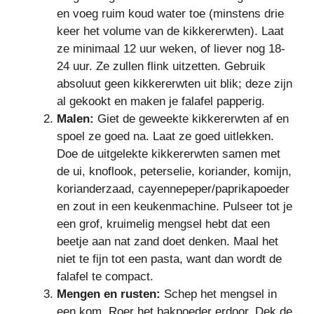
en voeg ruim koud water toe (minstens drie
keer het volume van de kikkererwten). Laat
ze minimaal 12 uur weken, of liever nog 18-
24 uur. Ze zullen flink uitzetten. Gebruik
absoluut geen kikkererwten uit blik; deze zijn
al gekookt en maken je falafel papperig.
Malen:
Giet de geweekte kikkererwten af en
spoel ze goed na. Laat ze goed uitlekken.
Doe de uitgelekte kikkererwten samen met
de ui, knoflook, peterselie, koriander, komijn,
korianderzaad, cayennepeper/paprikapoeder
en zout in een keukenmachine. Pulseer tot je
een grof, kruimelig mengsel hebt dat een
beetje aan nat zand doet denken. Maal het
niet te fijn tot een pasta, want dan wordt de
falafel te compact.
Mengen en rusten:
Schep het mengsel in
een kom. Roer het bakpoeder erdoor. Dek de