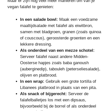
Maar er zijn nog veel meer manieren om van je
vegan falafel te genieten:
In een salade bowl:
Maak een voedzame
maaltijdsalade met falafel als eiwitbron,
samen met bladgroen, granen (zoals quinoa
of couscous), geroosterde groenten en een
lekkere dressing.
Als onderdeel van een mezze schotel:
Serveer falafel naast andere Midden-
Oosterse hapjes zoals baba ganoush
(auberginedip), tabouleh (peterseliesalade),
olijven en platbrood.
In een wrap:
Gebruik een grote tortilla of
Libanees platbrood in plaats van een pita.
Als snack of bijgerecht:
Serveer de
falafelballetjes los met een dipsaus,
bijvoorbeeld bij de borrel of als onderdeel