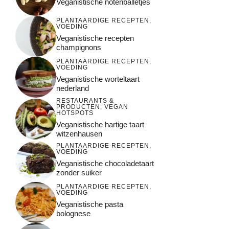
Veganistische notenballetjes
PLANTAARDIGE RECEPTEN
,
VOEDING
Veganistische recepten
champignons
PLANTAARDIGE RECEPTEN
,
VOEDING
Veganistische worteltaart
nederland
RESTAURANTS &
PRODUCTEN
,
VEGAN
HOTSPOTS
Veganistische hartige taart
witzenhausen
PLANTAARDIGE RECEPTEN
,
VOEDING
Veganistische chocoladetaart
zonder suiker
PLANTAARDIGE RECEPTEN
,
VOEDING
Veganistische pasta
bolognese