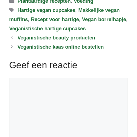
Categorieën
Plantaardige recepten
,
Voeding
Tags
Hartige vegan cupcakes
,
Makkelijke vegan
muffins
,
Recept voor hartige
,
Vegan borrelhapje
,
Veganistische hartige cupcakes
Veganistische beauty producten
Veganistische kaas online bestellen
Geef een reactie
Reactie