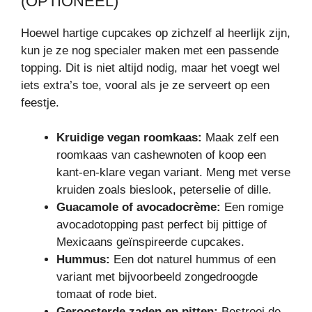
(OPTIONEEL)
Hoewel hartige cupcakes op zichzelf al heerlijk zijn,
kun je ze nog specialer maken met een passende
topping. Dit is niet altijd nodig, maar het voegt wel
iets extra’s toe, vooral als je ze serveert op een
feestje.
Kruidige vegan roomkaas:
Maak zelf een
roomkaas van cashewnoten of koop een
kant-en-klare vegan variant. Meng met verse
kruiden zoals bieslook, peterselie of dille.
Guacamole of avocadocrème:
Een romige
avocadotopping past perfect bij pittige of
Mexicaans geïnspireerde cupcakes.
Hummus:
Een dot naturel hummus of een
variant met bijvoorbeeld zongedroogde
tomaat of rode biet.
Geroosterde zaden en pitten:
Bestrooi de