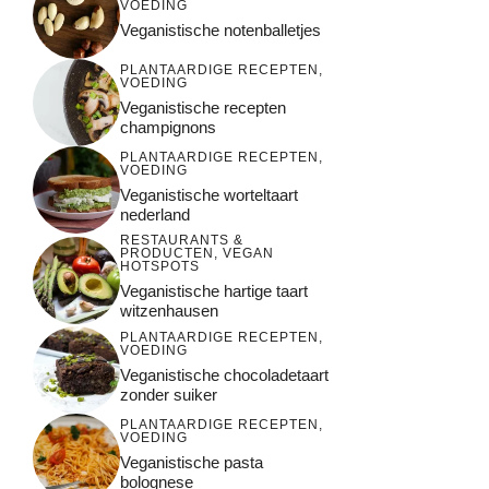
VOEDING
Veganistische notenballetjes
PLANTAARDIGE RECEPTEN
,
VOEDING
Veganistische recepten
champignons
PLANTAARDIGE RECEPTEN
,
VOEDING
Veganistische worteltaart
nederland
RESTAURANTS &
PRODUCTEN
,
VEGAN
HOTSPOTS
Veganistische hartige taart
witzenhausen
PLANTAARDIGE RECEPTEN
,
VOEDING
Veganistische chocoladetaart
zonder suiker
PLANTAARDIGE RECEPTEN
,
VOEDING
Veganistische pasta
bolognese