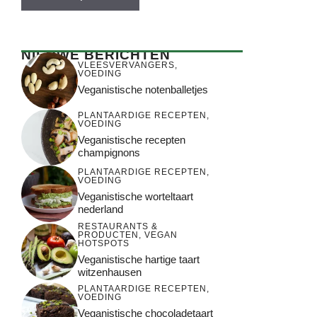
NIEUWE BERICHTEN
VLEESVERVANGERS
,
VOEDING
Veganistische notenballetjes
PLANTAARDIGE RECEPTEN
,
VOEDING
Veganistische recepten
champignons
PLANTAARDIGE RECEPTEN
,
VOEDING
Veganistische worteltaart
nederland
RESTAURANTS &
PRODUCTEN
,
VEGAN
HOTSPOTS
Veganistische hartige taart
witzenhausen
PLANTAARDIGE RECEPTEN
,
VOEDING
Veganistische chocoladetaart