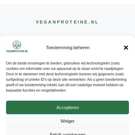
VEGANPROTEINE
.NL
Toestemming beheren
Om de beste ervaringen te bieden, gebruiken wij technologieën zoals
CONTACT
cookies om informatie over uw apparaat op te slaan en/of te raadplegen.
INFO@
VEGANPROTEINE
.NL
Door in te stemmen met deze technologieën kunnen wij gegevens zoals
surfgedrag of unieke ID's op deze site verwerken. Als u geen toestemming
geeft of uw toestemming intrekt, kan dit een nadelige invloed hebben op
bepaalde functies en mogelijkheden.
Accepteren
© 2026 - ALLE RECHTEN
VOORBEHOUDEN
Weiger
PRIVACY POLICY
ADVERTEREN
Bekijk voorkeuren
CONTACT