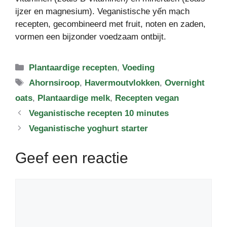
ijzer en magnesium). Veganistische yến mạch
recepten, gecombineerd met fruit, noten en zaden,
vormen een bijzonder voedzaam ontbijt.
Categorieën
Plantaardige recepten
,
Voeding
Tags
Ahornsiroop
,
Havermoutvlokken
,
Overnight
oats
,
Plantaardige melk
,
Recepten vegan
Veganistische recepten 10 minutes
Veganistische yoghurt starter
Geef een reactie
Reactie