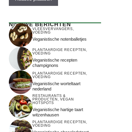
NIEUWE BERICHTEN
VLEESVERVANGERS
,
VOEDING
Veganistische notenballetjes
PLANTAARDIGE RECEPTEN
,
VOEDING
Veganistische recepten
champignons
PLANTAARDIGE RECEPTEN
,
VOEDING
Veganistische worteltaart
nederland
RESTAURANTS &
PRODUCTEN
,
VEGAN
HOTSPOTS
Veganistische hartige taart
witzenhausen
PLANTAARDIGE RECEPTEN
,
VOEDING