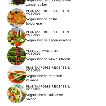
Veganistische chocoladetaart
zonder suiker
PLANTAARDIGE RECEPTEN
,
VOEDING
Veganistische pasta
bolognese
PLANTAARDIGE RECEPTEN
,
VOEDING
Veganistische aspergesalade
VLEESVERVANGERS
,
VOEDING
Veganistische winkel utrecht
PLANTAARDIGE RECEPTEN
,
VOEDING
Veganistische recepten
italiaans
PLANTAARDIGE RECEPTEN
,
VOEDING
Veganistische italiaanse
salade