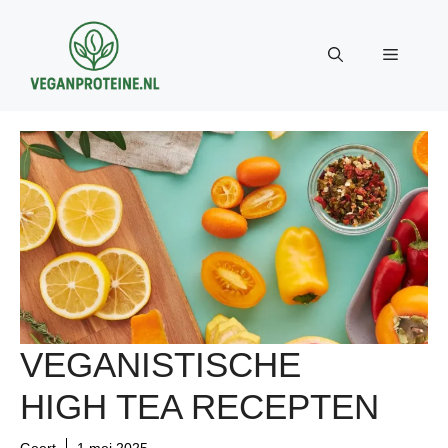
Ga
naar
Menu
de
inhoud
VEGANISTISCHE
HIGH TEA RECEPTEN
Geert
1 mei 2025