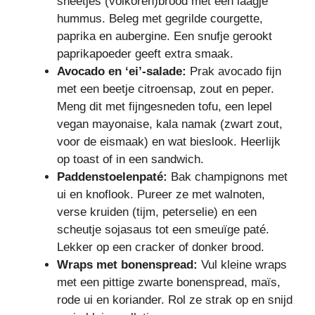
sneetjes (volkoren)brood met een laagje
hummus. Beleg met gegrilde courgette,
paprika en aubergine. Een snufje gerookt
paprikapoeder geeft extra smaak.
Avocado en ‘ei’-salade:
Prak avocado fijn
met een beetje citroensap, zout en peper.
Meng dit met fijngesneden tofu, een lepel
vegan mayonaise, kala namak (zwart zout,
voor de eismaak) en wat bieslook. Heerlijk
op toast of in een sandwich.
Paddenstoelenpaté:
Bak champignons met
ui en knoflook. Pureer ze met walnoten,
verse kruiden (tijm, peterselie) en een
scheutje sojasaus tot een smeuïge paté.
Lekker op een cracker of donker brood.
Wraps met bonenspread:
Vul kleine wraps
met een pittige zwarte bonenspread, maïs,
rode ui en koriander. Rol ze strak op en snijd