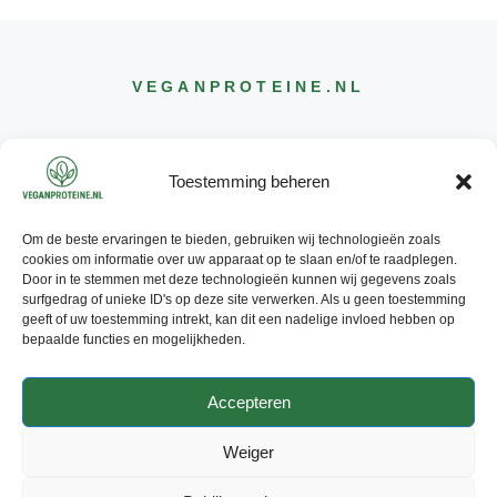
VEGANPROTEINE
.NL
Toestemming beheren
Om de beste ervaringen te bieden, gebruiken wij technologieën zoals
CONTACT
cookies om informatie over uw apparaat op te slaan en/of te raadplegen.
INFO@
VEGANPROTEINE
.NL
Door in te stemmen met deze technologieën kunnen wij gegevens zoals
surfgedrag of unieke ID's op deze site verwerken. Als u geen toestemming
geeft of uw toestemming intrekt, kan dit een nadelige invloed hebben op
bepaalde functies en mogelijkheden.
Accepteren
© 2026 - ALLE RECHTEN
VOORBEHOUDEN
Weiger
PRIVACY POLICY
ADVERTEREN