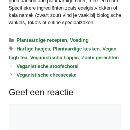
goed aanbod aan plantaardige boter, melk en room.
Specifiekere ingrediënten zoals edelgistvlokken of
kala namak (zwart zout) vind je vaak bij biologische
winkels, toko’s of online speciaalzaken.
Categorieën
Plantaardige recepten
,
Voeding
Tags
Hartige hapjes
,
Plantaardige keuken
,
Vegan
high tea
,
Veganistische hapjes
,
Zoete gerechten
Veganistische stoofschotel
Veganistische cheesecake
Geef een reactie
Reactie