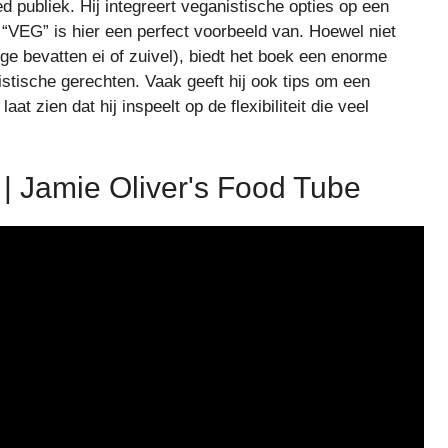
 publiek. Hij integreert veganistische opties op een
k “VEG” is hier een perfect voorbeeld van. Hoewel niet
ige bevatten ei of zuivel), biedt het boek een enorme
istische gerechten. Vaak geeft hij ook tips om een
t zien dat hij inspeelt op de flexibiliteit die veel
| Jamie Oliver's Food Tube