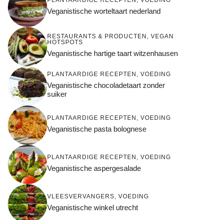
Veganistische worteltaart nederland
RESTAURANTS & PRODUCTEN
,
VEGAN
HOTSPOTS
Veganistische hartige taart witzenhausen
PLANTAARDIGE RECEPTEN
,
VOEDING
Veganistische chocoladetaart zonder
suiker
PLANTAARDIGE RECEPTEN
,
VOEDING
Veganistische pasta bolognese
PLANTAARDIGE RECEPTEN
,
VOEDING
Veganistische aspergesalade
VLEESVERVANGERS
,
VOEDING
Veganistische winkel utrecht