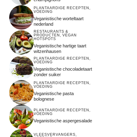
PLANTAARDIGE RECEPTEN
,
VOEDING
Veganistische worteltaart
nederland
RESTAURANTS &
PRODUCTEN
,
VEGAN
HOTSPOTS
Veganistische hartige taart
witzenhausen
PLANTAARDIGE RECEPTEN
,
VOEDING
Veganistische chocoladetaart
zonder suiker
PLANTAARDIGE RECEPTEN
,
VOEDING
Veganistische pasta
bolognese
PLANTAARDIGE RECEPTEN
,
VOEDING
Veganistische aspergesalade
VLEESVERVANGERS
,