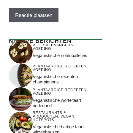
NIEUWE BERICHTEN
VLEESVERVANGERS
,
VOEDING
Veganistische notenballetjes
PLANTAARDIGE RECEPTEN
,
VOEDING
Veganistische recepten
champignons
PLANTAARDIGE RECEPTEN
,
VOEDING
Veganistische worteltaart
nederland
RESTAURANTS &
PRODUCTEN
,
VEGAN
HOTSPOTS
Veganistische hartige taart
witzenhausen