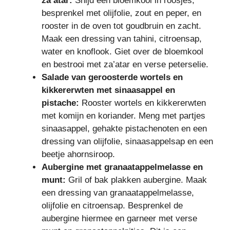
za’atar:
Snijd een bloemkool in roosjes,
besprenkel met olijfolie, zout en peper, en
rooster in de oven tot goudbruin en zacht.
Maak een dressing van tahini, citroensap,
water en knoflook. Giet over de bloemkool
en bestrooi met za’atar en verse peterselie.
Salade van geroosterde wortels en
kikkererwten met sinaasappel en
pistache:
Rooster wortels en kikkererwten
met komijn en koriander. Meng met partjes
sinaasappel, gehakte pistachenoten en een
dressing van olijfolie, sinaasappelsap en een
beetje ahornsiroop.
Aubergine met granaatappelmelasse en
munt:
Gril of bak plakken aubergine. Maak
een dressing van granaatappelmelasse,
olijfolie en citroensap. Besprenkel de
aubergine hiermee en garneer met verse