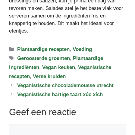
dressings en sauzen, kun je prima een dag van
tevoren maken. Salades stel je het beste vlak voor
serveren samen om de ingrediënten fris en
knapperig te houden. Dit maakt het ideaal voor
etentjes.
Categorieën
Plantaardige recepten
,
Voeding
Tags
Geroosterde groenten
,
Plantaardige
ingrediënten
,
Vegan keuken
,
Veganistische
recepten
,
Verse kruiden
Veganistische chocolademousse utrecht
Veganistische hartige taart xúc xích
Geef een reactie
Reactie