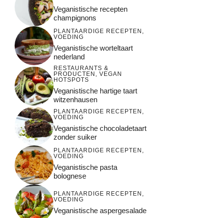
Veganistische recepten
champignons
PLANTAARDIGE RECEPTEN
,
VOEDING
Veganistische worteltaart
nederland
RESTAURANTS &
PRODUCTEN
,
VEGAN
HOTSPOTS
Veganistische hartige taart
witzenhausen
PLANTAARDIGE RECEPTEN
,
VOEDING
Veganistische chocoladetaart
zonder suiker
PLANTAARDIGE RECEPTEN
,
VOEDING
Veganistische pasta
bolognese
PLANTAARDIGE RECEPTEN
,
VOEDING
Veganistische aspergesalade