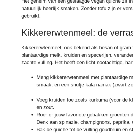
Het geheim van een geslaagde vegan quiche zit in 
natuurlijk heerlijk smaken. Zonder tofu zijn er ver
gebruikt.
Kikkererwtenmeel: de verra
Kikkererwtenmeel, ook bekend als besan of gram fl
plantaardige melk, kruiden en specerijen, verander
zachte vulling. Het heeft een licht nootachtige, ha
Meng kikkererwtenmeel met plantaardige me
smaak, en een snufje kala namak (zwart zo
Voeg kruiden toe zoals kurkuma (voor de kl
en zout.
Roer er jouw favoriete gebakken groenten 
Denk aan spinazie, champignons, paprika, ui
Bak de quiche tot de vulling goudbruin en st