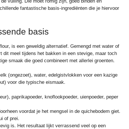
de vulling. Die moet romig zijn, goed binden en
schillende fantastische basis-ingrediënten die je hiervoor
ssende basis
our, is een geweldig alternatief. Gemengd met water of
t dit meel tijdens het bakken in een stevige, maar toch
rtige smaak die goed combineert met allerlei groenten.
lk (ongezoet), water, edelgistvlokken voor een kazige
ut) voor die typische eismaak.
eur), paprikapoeder, knoflookpoeder, uienpoeder, peper
doorheen voordat je het mengsel in de quichebodem giet.
 of prei.
evig is. Het resultaat lijkt verrassend veel op een