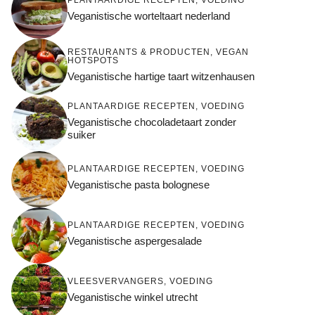
Veganistische worteltaart nederland
RESTAURANTS & PRODUCTEN
,
VEGAN
HOTSPOTS
Veganistische hartige taart witzenhausen
PLANTAARDIGE RECEPTEN
,
VOEDING
Veganistische chocoladetaart zonder
suiker
PLANTAARDIGE RECEPTEN
,
VOEDING
Veganistische pasta bolognese
PLANTAARDIGE RECEPTEN
,
VOEDING
Veganistische aspergesalade
VLEESVERVANGERS
,
VOEDING
Veganistische winkel utrecht