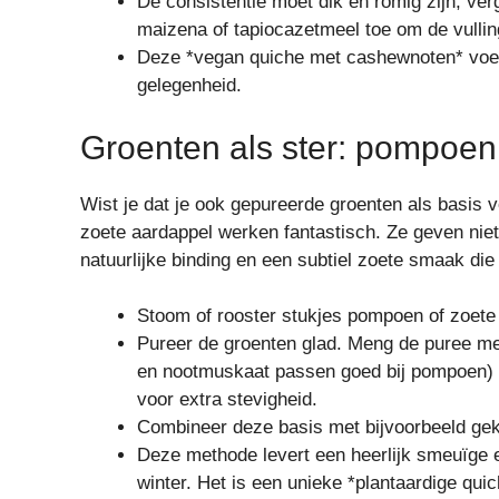
De consistentie moet dik en romig zijn, ve
maizena of tapiocazetmeel toe om de vulling
Deze *vegan quiche met cashewnoten* voelt
gelegenheid.
Groenten als ster: pompoen
Wist je dat je ook gepureerde groenten als basis 
zoete aardappel werken fantastisch. Ze geven nie
natuurlijke binding en een subtiel zoete smaak die 
Stoom of rooster stukjes pompoen of zoete 
Pureer de groenten glad. Meng de puree met
en nootmuskaat passen goed bij pompoen) 
voor extra stevigheid.
Combineer deze basis met bijvoorbeeld geka
Deze methode levert een heerlijk smeuïge e
winter. Het is een unieke *plantaardige quic