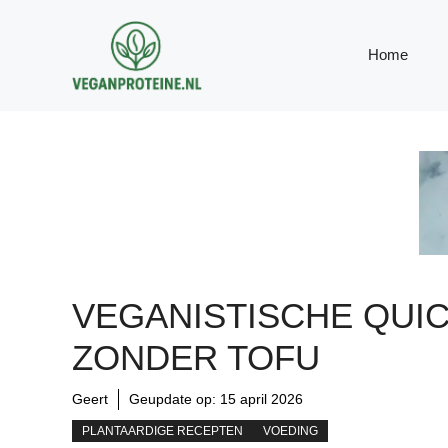
Ga
naar
Home
de
inhoud
VEGANISTISCHE QUI
ZONDER TOFU
Geert
Geupdate op:
15 april 2026
PLANTAARDIGE RECEPTEN
VOEDING